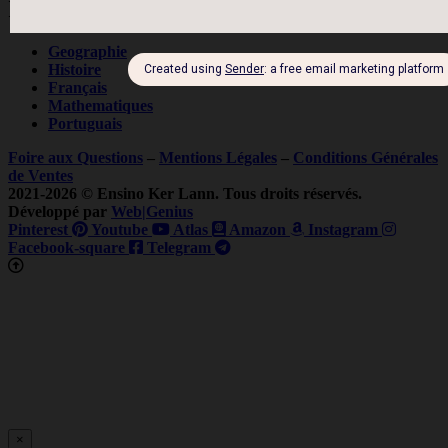
Inscription
Geographie
Histoire
Français
Mathematiques
Portuguais
Foire aux Questions
–
Mentions Légales
–
Conditions Générales
de Ventes
2021-2026 © Ensino Ker Lann. Tous droits réservés.
Développé par
Web|Genius
Pinterest
Youtube
Atlas
Amazon
Instagram
Facebook-square
Telegram
×