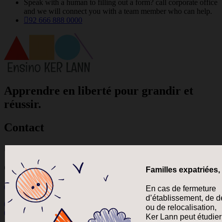
Speak with a human to filling out a form? call corporate office
and we will connect you with a team member who can help.
92 666 888 0000
Apprendre en liberté pour grandir et
réussir.
Contact
Contactez-nous
(+351) 926 655 002
(+33) 060 875 0648
(+33) 067 156 2609