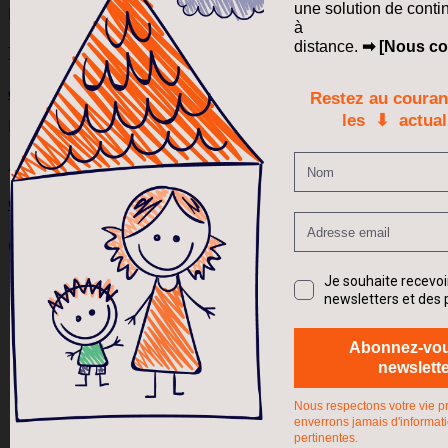
Envoyer un e-mail
ensinokerlann@gmail.com
Adresse
Cotovia, Sesimbra, Portugal
Contenu informatif
Guider chaque enfant vers la réussite
Quelles méthodes choisir
Autorisation d’instruction en famille IEF (enfants de 3 à
16 ans)
Cours KER LANN accessibles partout dans le monde
Cours et la pédagogie de l'IEF Ker Lann
IEF au Portugal pour les enfants Français
Communauté française au Portugal