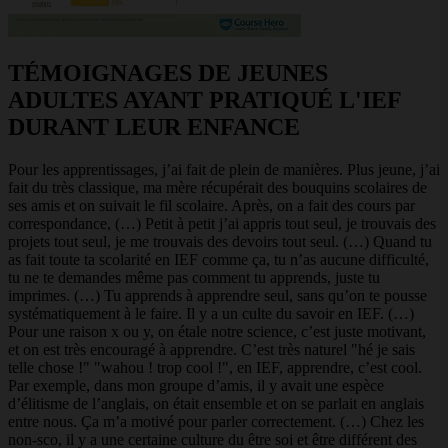
TÉMOIGNAGES DE JEUNES
ADULTES AYANT PRATIQUÉ L'IEF
DURANT LEUR ENFANCE
Pour les apprentissages, j’ai fait de plein de manières. Plus jeune, j’ai
fait du très classique, ma mère récupérait des bouquins scolaires de
ses amis et on suivait le fil scolaire. Après, on a fait des cours par
correspondance, (…) Petit à petit j’ai appris tout seul, je trouvais des
projets tout seul, je me trouvais des devoirs tout seul. (…) Quand tu
as fait toute ta scolarité en IEF comme ça, tu n’as aucune difficulté,
tu ne te demandes même pas comment tu apprends, juste tu
imprimes. (…) Tu apprends à apprendre seul, sans qu’on te pousse
systématiquement à le faire. Il y a un culte du savoir en IEF. (…)
Pour une raison x ou y, on étale notre science, c’est juste motivant,
et on est très encouragé à apprendre. C’est très naturel "hé je sais
telle chose !" "wahou ! trop cool !", en IEF, apprendre, c’est cool.
Par exemple, dans mon groupe d’amis, il y avait une espèce
d’élitisme de l’anglais, on était ensemble et on se parlait en anglais
entre nous. Ça m’a motivé pour parler correctement. (…) Chez les
non-sco, il y a une certaine culture du être soi et être différent des