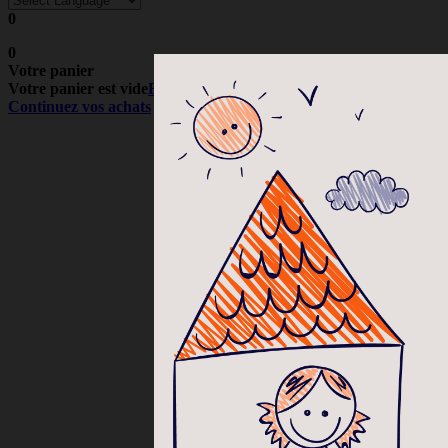
0
0
Votre panier
Votre panier est vide
Retour à la boutique
Continuez vos achats