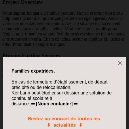
Project Overview
Proin sagittis feugiat elit finibus pretium. Donec et tortor non purus
vulputate tincidunt. Cras congue posuer eros eget egestas. Aenean
varius ex ut ex laoreet fermentum. Aenean sit amet massa eu velit
commodo cursus fringilla a tellus. Morbi eros urna, mollis porta
feugiat non, ornare eu augue. Sed rhoncus est sit amet diam tempus,
et tristique est viverra. Etiam ex tellus, sectur at dapibus id, luctus at
odio. Proin mattis congue tristique.
Proconstruction Services
Proin sagittis feugiat elit finibus pretium. Donec et tortor non purus
vulputate tincidunt. Cras congue posuer eros eget egestas. Aenean
varius ex ut ex laoreet Aenean the fermentum.
Providing all materials, labor equipment.
Eget Egestas. Aenean varius ex ut ex laoreet Aenean.
Aenean varius ex ut ex laoreet Aenean fermentum.
Aenean varius ex ut ex laoreet Aenean fermentum.
Previous Post
Need Helps?
Speak with a human to filling out a form? call corporate office