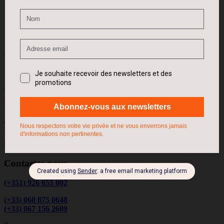
and we will connect you with a team member who can help.
92 666 888 0000
Apprendre en liberté pour grandir et
réussir.
Contact
Contactez-nous
(+351) 926 655 002
(+33) 060 875 0648
(+33) 067 156 2609