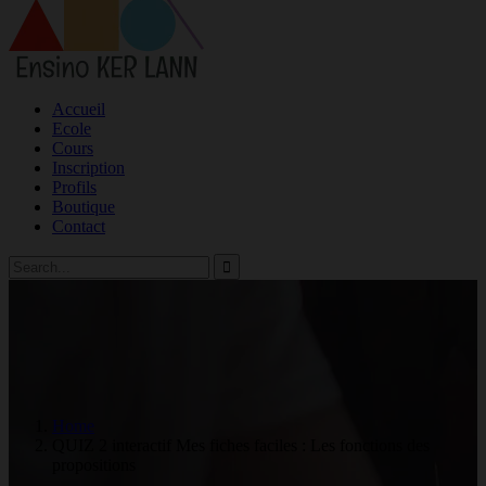
Accueil
Ecole
Cours
Inscription
Profils
Boutique
Contact
Home
QUIZ 2 interactif Mes fiches faciles : Les fonctions des
propositions