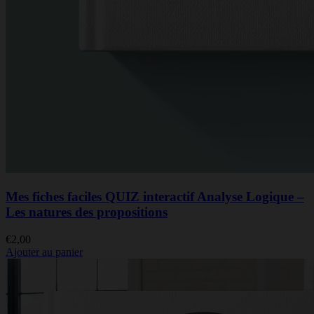
Mes fiches faciles QUIZ interactif Analyse Logique –
Les natures des propositions
€
2,00
Ajouter au panier