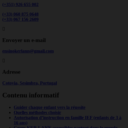
(+351) 926 655 002
(+33) 060 875 0648
(+33) 067 156 2609
Envoyer un e-mail
ensinokerlann@gmail.com
Adresse
Cotovia, Sesimbra, Portugal
Contenu informatif
Guider chaque enfant vers la réussite
Quelles méthodes choisir
Autorisation d’instruction en famille IEF (enfants de 3 à
16 ans)
Cours KER LANN accessibles partout dans le monde