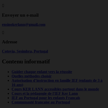
Envoyer un e-mail
ensinokerlann@gmail.com
Adresse
Cotovia, Sesimbra, Portugal
Contenu informatif
Guider chaque enfant vers la réussite
Quelles méthodes choisir
Autorisation d’instruction en famille IEF (enfants de 3 à
16 ans)
Cours KER LANN accessibles partout dans le monde
Cours et la pédagogie de l'IEF Ker Lann
IEF au Portugal pour les enfants Français
Communauté française au Portugal