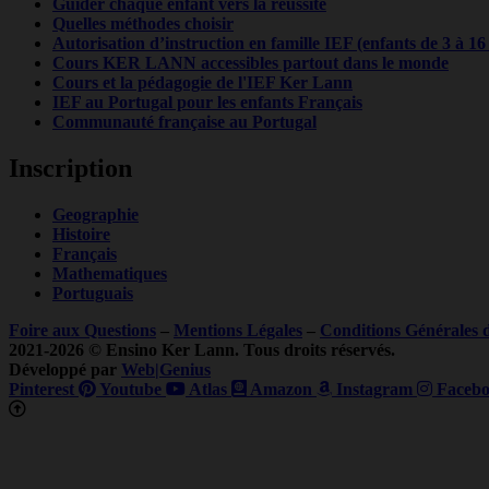
Guider chaque enfant vers la réussite
Quelles méthodes choisir
Autorisation d’instruction en famille IEF (enfants de 3 à 16
Cours KER LANN accessibles partout dans le monde
Cours et la pédagogie de l'IEF Ker Lann
IEF au Portugal pour les enfants Français
Communauté française au Portugal
Inscription
Geographie
Histoire
Français
Mathematiques
Portuguais
Foire aux Questions
–
Mentions Légales
–
Conditions Générales 
2021-2026 © Ensino Ker Lann. Tous droits réservés.
Développé par
Web|Genius
Pinterest
Youtube
Atlas
Amazon
Instagram
Facebo