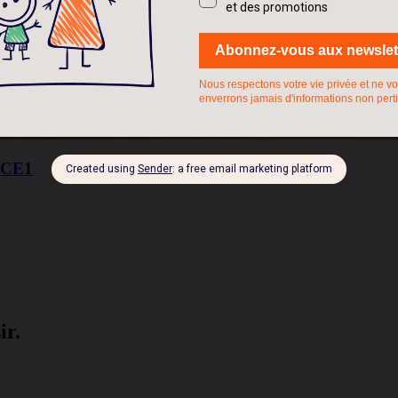
 CE1
ir.