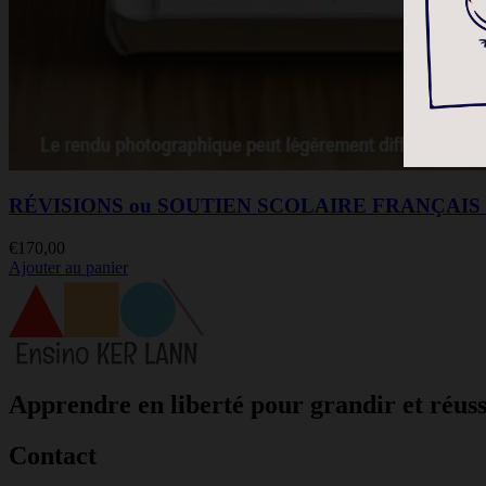
RÉVISIONS ou SOUTIEN SCOLAIRE FRANÇAIS
€
170,00
Ajouter au panier
Apprendre en liberté pour grandir et réuss
Contact