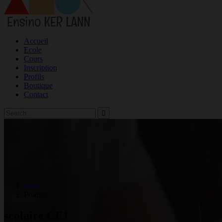
Accueil
Ecole
Cours
Inscription
Profils
Boutique
Contact
Home
Produit
scolaire CE1