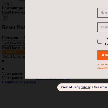
Lost your password?
Don't have an account
Register
×
Reset Password
Username or E-mail:
Don't have an account
Register
Traduire »
0
0
Votre panier
Votre panier est vide
Retour à la boutique
Continuez vos achats