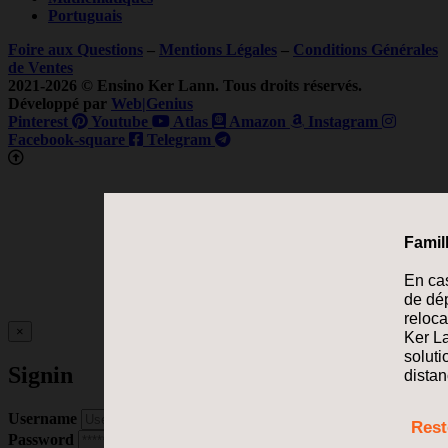
Portuguais
Foire aux Questions
–
Mentions Légales
–
Conditions Générales
de Ventes
2021-2026 © Ensino Ker Lann. Tous droits réservés.
Développé par
Web|Genius
Pinterest
Youtube
Atlas
Amazon
Instagram
Facebook-square
Telegram
×
Signin
Username
Password