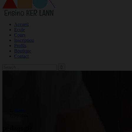
Accueil
Ecole
Cours
Inscription
Profils
Boutique
Contact
Home
Produit
pédagogie