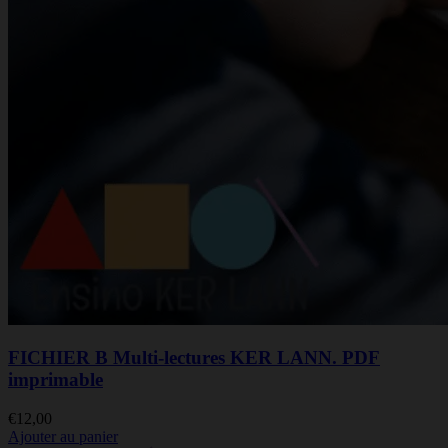
FICHIER B Multi-lectures KER LANN. PDF
imprimable
€
12,00
Ajouter au panier