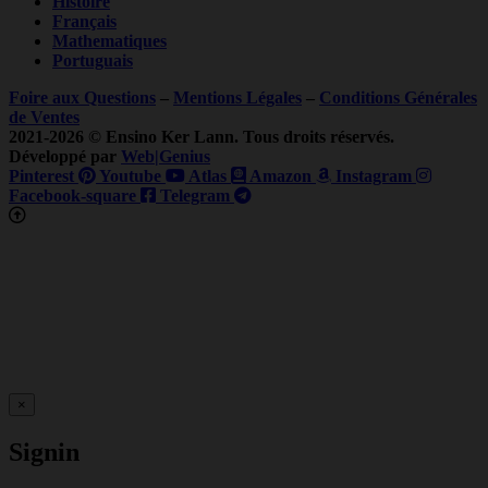
Histoire
Français
Mathematiques
Portuguais
Foire aux Questions
–
Mentions Légales
–
Conditions Générales
de Ventes
2021-2026 © Ensino Ker Lann. Tous droits réservés.
Développé par
Web|Genius
Pinterest
Youtube
Atlas
Amazon
Instagram
Facebook-square
Telegram
×
Signin