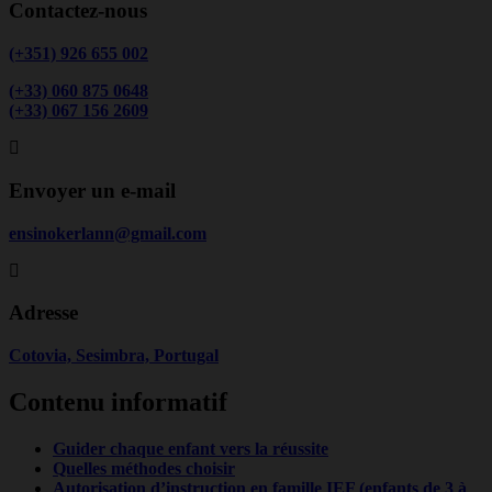
Contactez-nous
(+351) 926 655 002
(+33) 060 875 0648
(+33) 067 156 2609
Envoyer un e-mail
ensinokerlann@gmail.com
Adresse
Cotovia, Sesimbra, Portugal
Contenu informatif
Guider chaque enfant vers la réussite
Quelles méthodes choisir
Autorisation d’instruction en famille IEF (enfants de 3 à