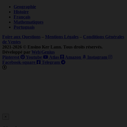
Geographie
Histoire
Français
Mathematiques
Portuguais
Foire aux Questions
–
Mentions Légales
–
Conditions Générales
de Ventes
2021-2026 © Ensino Ker Lann. Tous droits réservés.
Développé par
Web|Genius
Pinterest
Youtube
Atlas
Amazon
Instagram
Facebook-square
Telegram
×