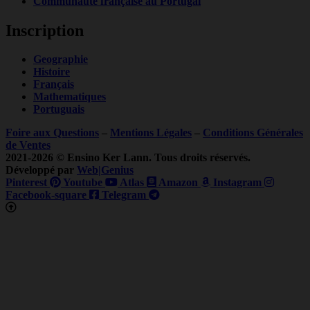
Communauté française au Portugal
Inscription
Geographie
Histoire
Français
Mathematiques
Portuguais
Foire aux Questions
–
Mentions Légales
–
Conditions Générales
de Ventes
2021-2026 © Ensino Ker Lann. Tous droits réservés.
Développé par
Web|Genius
Pinterest
Youtube
Atlas
Amazon
Instagram
Facebook-square
Telegram