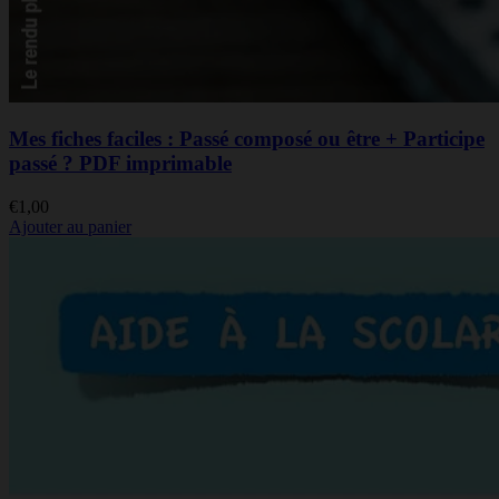
Mes fiches faciles : Passé composé ou être + Participe
passé ? PDF imprimable
€
1,00
Ajouter au panier