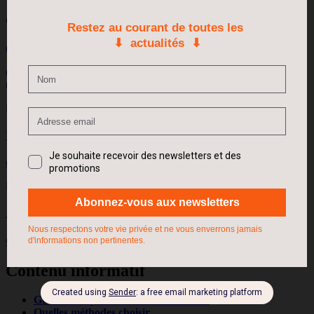
Contactez-nous
(+351) 926 655 002
(+33) 060 875 0648
(+33) 067 156 2609
Envoyer un e-mail
ensinokerlann@gmail.com
Adresse
Cotovia, Sesimbra, Portugal
Contenu informatif
Guider chaque enfant vers la réussite
Quelles méthodes choisir